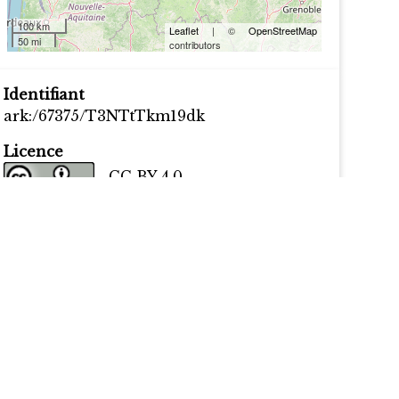
100 km
Leaflet
| ©
OpenStreetMap
50 mi
contributors
Identifiant
ark:/67375/T3NTtTkm19dk
Licence
CC BY 4.0
Citer cette ressource
Rue Dante, dans DHAF, consulté le 6
Août 2026,
https://dhaf.inist.fr/s/dhaf/item/739
Export
csv
json-ld
tsv
xml