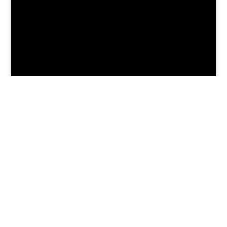
+
−
⊡